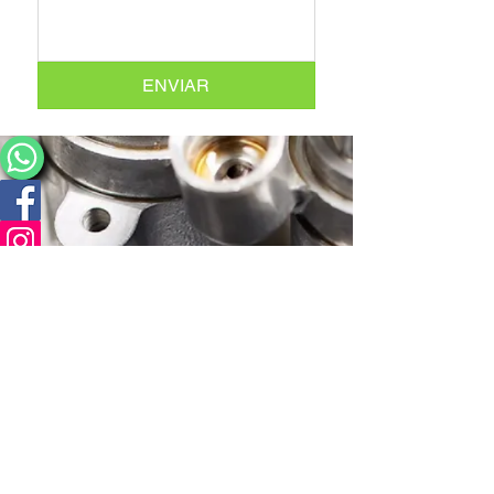
ENVIAR
INICIO
NOSSA HISTÓRIA / NOSSOS DOCENTES
CURSOS
FALE CONOSCO
GALERIA DE FOTOS
NOSSOS ALUNOS EMPREENDEDORES
Termos e Condições de Uso
Politica de Privacidade
Politica de Troca e Devolução
Política de Entrega